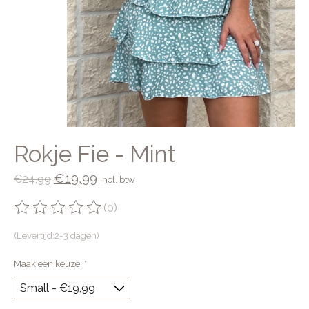
Rokje Fie - Mint
€19,99
€24,99
Incl. btw
(0)
De beoordeling van dit product is
0
van de 5
(Levertijd:2-3 dagen)
Maak een keuze:
*