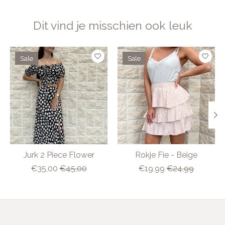
Dit vind je misschien ook leuk
Items van productcarrousel
Sale
Sale
Jurk 2 Piece Flower
Rokje Fie - Beige
€35,00
€45,00
€19,99
€24,99