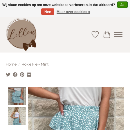
Wij slaan cookies op om onze website te verbeteren. Is dat akkoord?
Ja
Nee
Meer over cookies »
Gratis verzending vanaf €75(BE) en €100(NL)
Verlanglijst
Winkelwa
Home
/
Rokje Fie - Mint
Product image slideshow Items