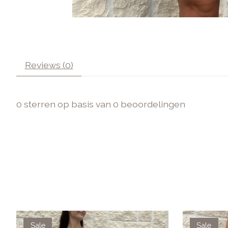
Reviews (0)
0
sterren op basis van
0
beoordelingen
Items van productcarrousel
Sale
Sale