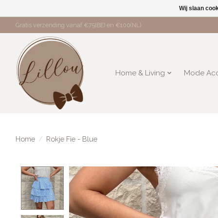
Wij slaan coo
Gratis verzending vanaf €75(BE) en €100(NL)
Home & Living
Mode Acc
Home
/
Rokje Fie - Blue
Product image slideshow Items