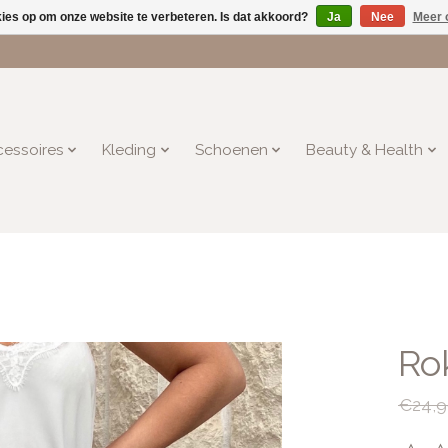
kies op om onze website te verbeteren. Is dat akkoord?
Ja
Nee
Meer 
essoires
Kleding
Schoenen
Beauty & Health
Rok
€24,9