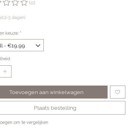
(0)
oordeling van dit product is
0
van de 5
ijd:2-3 dagen)
en keuze:
*
lheid:
Toevoegen aan winkelwagen
Plaats bestelling
oegen om te vergelijken