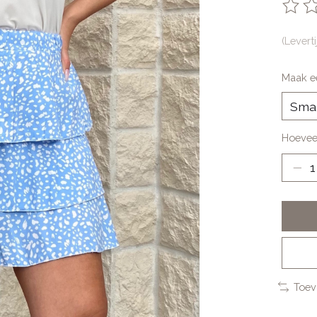
De be
(Levert
Maak e
Hoevee
Toev