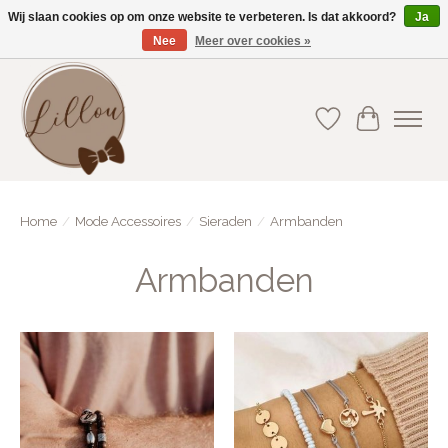
Wij slaan cookies op om onze website te verbeteren. Is dat akkoord?
Ja
Nee
Meer over cookies »
Gratis verzending vanaf €75(BE) en €100(NL)
Verlanglijst
Winkelwa
Home
/
Mode Accessoires
/
Sieraden
/
Armbanden
Armbanden