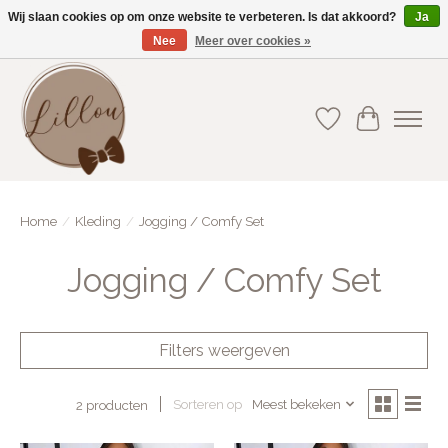
Wij slaan cookies op om onze website te verbeteren. Is dat akkoord?
Ja
Nee
Meer over cookies »
Gratis verzending vanaf €75(BE) en €100(NL)
Verlanglijst
Winkelwa
Home
/
Kleding
/
Jogging / Comfy Set
Jogging / Comfy Set
Filters weergeven
Sorteren op
Meest bekeken
2 producten