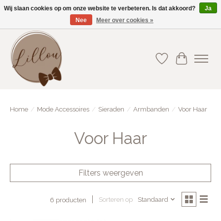
Wij slaan cookies op om onze website te verbeteren. Is dat akkoord?
Ja
Nee
Meer over cookies »
Gratis verzending vanaf €75(BE) en €100(NL)
Verlanglijst
Winkelwa
Home
/
Mode Accessoires
/
Sieraden
/
Armbanden
/
Voor Haar
Voor Haar
Filters weergeven
Sorteren op
Standaard
6 producten