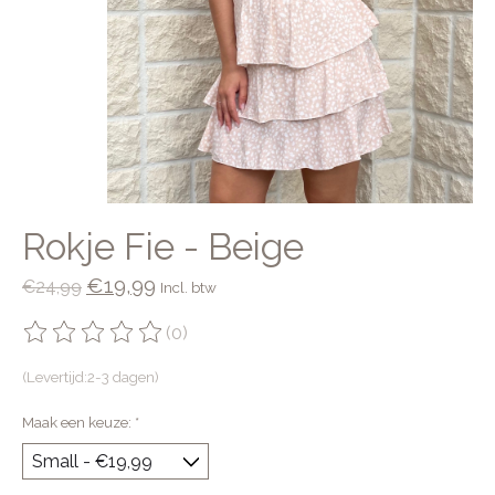
Rokje Fie - Beige
€19,99
€24,99
Incl. btw
(0)
De beoordeling van dit product is
0
van de 5
(Levertijd:2-3 dagen)
Maak een keuze:
*