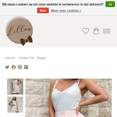
Wij slaan cookies op om onze website te verbeteren. Is dat akkoord?
Ja
Nee
Meer over cookies »
Gratis verzending vanaf €75(BE) en €100(NL)
Verlanglijst
Winkelwa
Home
/
Rokje Fie - Beige
Product image slideshow Items