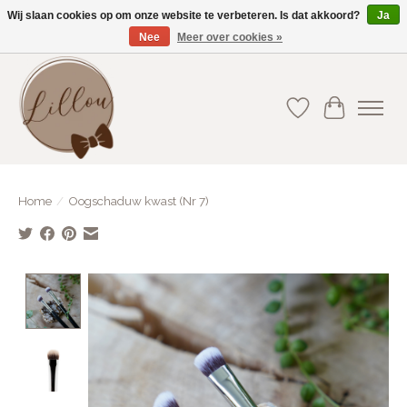
Wij slaan cookies op om onze website te verbeteren. Is dat akkoord?
Ja
Nee
Meer over cookies »
Gratis verzending vanaf €75(BE) en €100(NL)
Verlanglijst
Winkelwa
Home
/
Oogschaduw kwast (Nr 7)
Product image slideshow Items