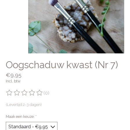
Oogschaduw kwast (Nr 7)
€9,95
Incl. btw
(0)
De beoordeling van dit product is
0
van de 5
(Levertijd:2-3 dagen)
Maak een keuze:
*