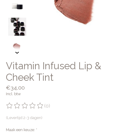
Vitamin Infused Lip &
Cheek Tint
€34,00
Incl. btw
(0)
De beoordeling van dit product is
0
van de 5
(Levertijd:2-3 dagen)
Maak een keuze:
*