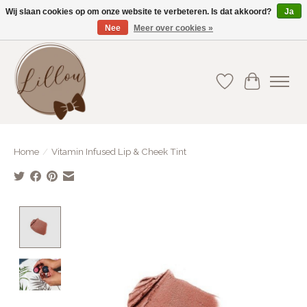
Wij slaan cookies op om onze website te verbeteren. Is dat akkoord?
Ja
Nee
Meer over cookies »
Gratis verzending vanaf €75(BE) en €100(NL)
Verlanglijst
Winkelwa
Home
/
Vitamin Infused Lip & Cheek Tint
Product image slideshow Items