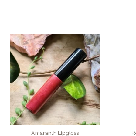
Items van productcarrousel
Amaranth Lipgloss
R