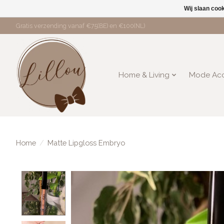
Wij slaan coo
Gratis verzending vanaf €75(BE) en €100(NL)
Home & Living
Mode Acc
Home
/
Matte Lipgloss Embryo
Product image slideshow Items