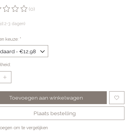
(0)
oordeling van dit product is
0
van de 5
ijd:2-3 dagen)
en keuze:
*
lheid:
Toevoegen aan winkelwagen
Plaats bestelling
oegen om te vergelijken