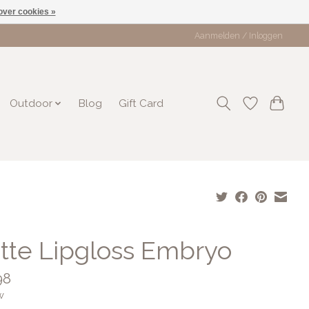
over cookies »
Aanmelden / Inloggen
Outdoor
Blog
Gift Card
tte Lipgloss Embryo
98
w