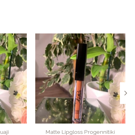
uaji
Matte Lipgloss Progennitikí