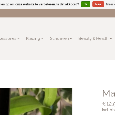
kies op om onze website te verbeteren. Is dat akkoord?
Ja
Nee
Meer 
essoires
Kleding
Schoenen
Beauty & Health
Ma
€12,
Incl. bt