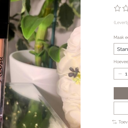
De be
(Levert
Maak e
Hoevee
Toev