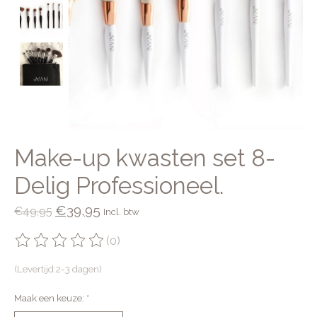
Make-up kwasten set 8-
Delig Professioneel.
€39,95
€49,95
Incl. btw
(0)
De beoordeling van dit product is
0
van de 5
(Levertijd:2-3 dagen)
Maak een keuze:
*