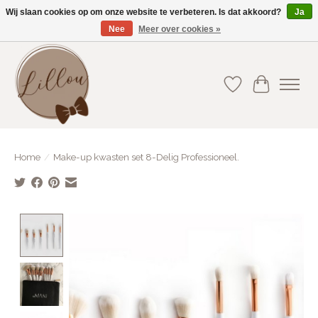
Wij slaan cookies op om onze website te verbeteren. Is dat akkoord?
Ja
Nee
Meer over cookies »
Gratis verzending vanaf €75(BE) en €100(NL)
Verlanglijst
Winkelwa
Home
/
Make-up kwasten set 8-Delig Professioneel.
Product image slideshow Items