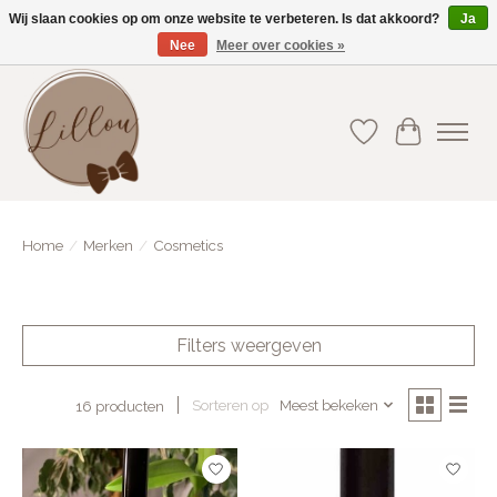
Wij slaan cookies op om onze website te verbeteren. Is dat akkoord?
Ja
Nee
Meer over cookies »
Gratis verzending vanaf €75(BE) en €100(NL)
Verlanglijst
Winkelwa
Home
/
Merken
/
Cosmetics
Filters weergeven
Sorteren op
Meest bekeken
16 producten