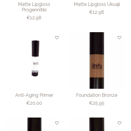
Matte Lipgloss
Matte Lipgloss Ukuaji
Progennitikí
€12,98
€12,98
Anti-Aging Primer
Foundation Bronze
€20,00
€25,95