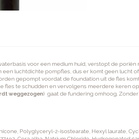
erbasis voor een medium huid, verstopt de poriën niet
 in een luchtdichte pompfles, dus er komt geen lucht o
 worden gepompt voordat de foundation uit de fles ko
de fles te schudden en vervolgens meerdere keren o
ordt weggezogen
) gaat de fundering omhoog. Zonde
cone, Polyglyceryl-2-isostearate, Hexyl laurate, Cyc
77492, Cera alba, Natrium Chloride, Hydrogenated casto