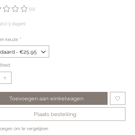
(0)
oordeling van dit product is
0
van de 5
ijd:2-3 dagen)
en keuze:
*
lheid:
Toevoegen aan winkelwagen
Plaats bestelling
oegen om te vergelijken