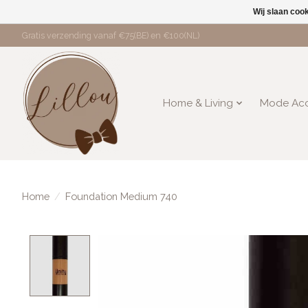
Wij slaan coo
Gratis verzending vanaf €75(BE) en €100(NL)
Home & Living
Mode Acc
Home
/
Foundation Medium 740
Product image slideshow Items