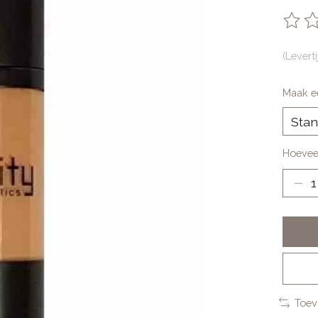
De be
(Levert
Maak e
Hoevee
Toev