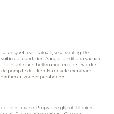
 en geeft een natuurlijke uitstraling. De
f vuil in de foundation. Aangezien dit een vacuüm
mt; eventuele luchtbellen moeten eerst worden
p de pomp te drukken. Na enkele merkbare
r parfum en zonder parabenen.
lopentasiloxane, Propylene glycol, Titanium
r oil, CI77491, Algae extract, CI77499,