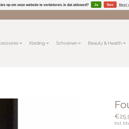
kies op om onze website te verbeteren. Is dat akkoord?
Ja
Nee
Meer 
essoires
Kleding
Schoenen
Beauty & Health
Fo
€25,
Incl. bt