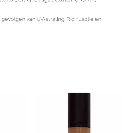
 gevolgen van UV-straling. Ricinusolie en