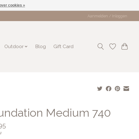
over cookies »
Aanmelden / Inloggen
Outdoor
Blog
Gift Card
undation Medium 740
95
w