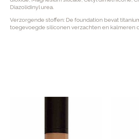
Diazolidinyl urea.
Verzorgende stoffen: De foundation bevat titanium
toegevoegde siliconen verzachten en kalmeren d
Items van productcarrousel