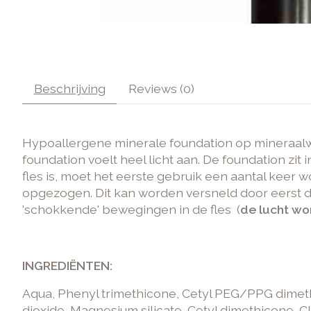
Beschrijving
Reviews (0)
Hypoallergene minerale foundation op mineraalwat
foundation voelt heel licht aan. De foundation zit
fles is, moet het eerste gebruik een aantal keer
opgezogen. Dit kan worden versneld door eerst 
'schokkende' bewegingen in de fles (
de lucht w
INGREDIËNTEN:
Aqua, Phenyl trimethicone, Cetyl PEG/PPG dimethi
dioxide, Magnesium silicate, Cetyl dimethicone, CI