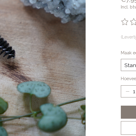
Incl. bt
De be
(Levert
Maak e
Hoevee