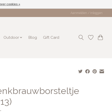
over cookies »
Aanmelden / Inloggen
Outdoor
Blog
Gift Card
nkbrauwborsteltje
13)
5