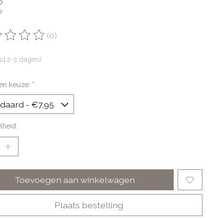
w
(0)
oordeling van dit product is
0
van de 5
ijd:2-3 dagen)
en keuze:
*
lheid:
Toevoegen aan winkelwagen
Plaats bestelling