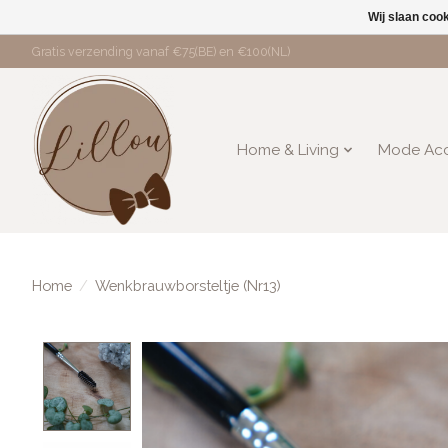
Wij slaan coo
Gratis verzending vanaf €75(BE) en €100(NL)
Home & Living
Mode Acc
Home
/
Wenkbrauwborsteltje (Nr13)
Product image slideshow Items