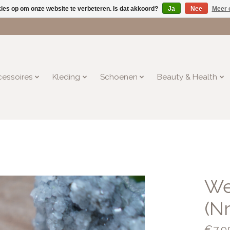
kies op om onze website te verbeteren. Is dat akkoord?
Ja
Nee
Meer 
essoires
Kleding
Schoenen
Beauty & Health
We
(Nr
€7,9