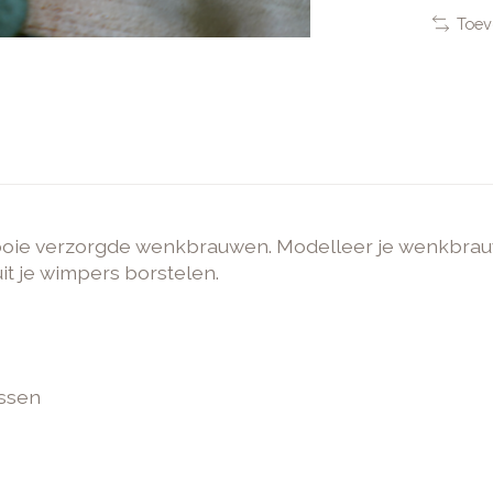
Toev
 mooie verzorgde wenkbrauwen. Modelleer je wenkbrauw
t je wimpers borstelen.
assen