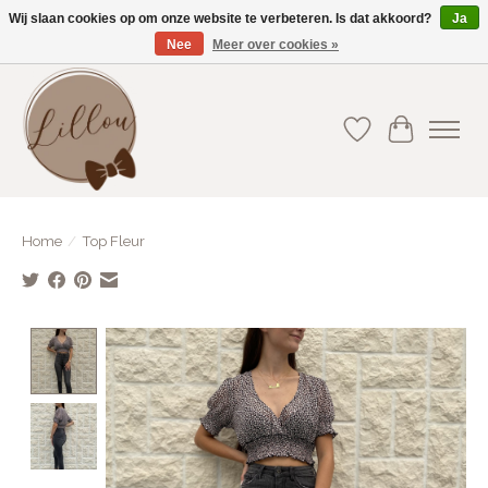
Wij slaan cookies op om onze website te verbeteren. Is dat akkoord?
Ja
Nee
Meer over cookies »
Gratis verzending vanaf €75(BE) en €100(NL)
Verlanglijst
Winkelwa
Home
/
Top Fleur
Product image slideshow Items