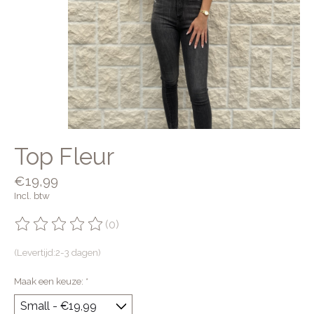
Top Fleur
€19,99
Incl. btw
(0)
De beoordeling van dit product is
0
van de 5
(Levertijd:2-3 dagen)
Maak een keuze:
*