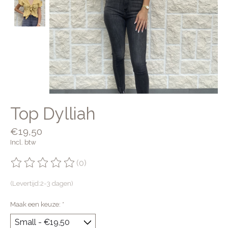
Top Dylliah
€19,50
Incl. btw
(0)
De beoordeling van dit product is
0
van de 5
(Levertijd:2-3 dagen)
Maak een keuze:
*