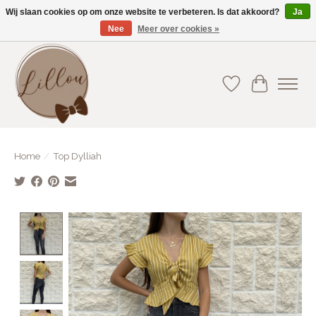
Wij slaan cookies op om onze website te verbeteren. Is dat akkoord?
Ja
Nee
Meer over cookies »
Gratis verzending vanaf €75(BE) en €100(NL)
Verlanglijst
Winkelwa
Home
/
Top Dylliah
Product image slideshow Items