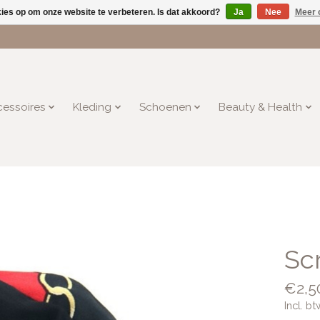
kies op om onze website te verbeteren. Is dat akkoord?
Ja
Nee
Meer 
essoires
Kleding
Schoenen
Beauty & Health
Sc
€2,5
Incl. bt