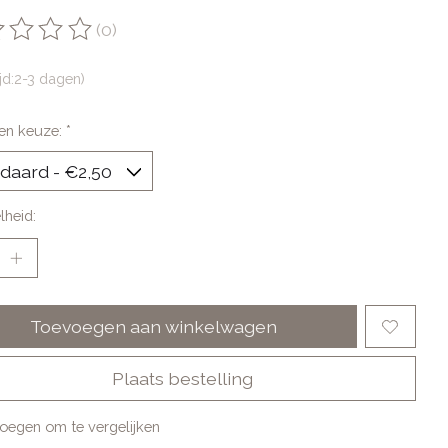
(0)
oordeling van dit product is
0
van de 5
ijd:2-3 dagen)
en keuze:
*
lheid:
Toevoegen aan winkelwagen
Plaats bestelling
oegen om te vergelijken