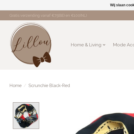
Wij slaan coo
Gratis verzending vanaf €75(BE) en €100(NL)
Home & Living
Mode Acc
Home
/
Scrunchie Black-Red
Product image slideshow Items