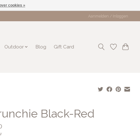
over cookies »
Aanmelden / Inloggen
Outdoor
Blog
Gift Card
runchie Black-Red
0
w