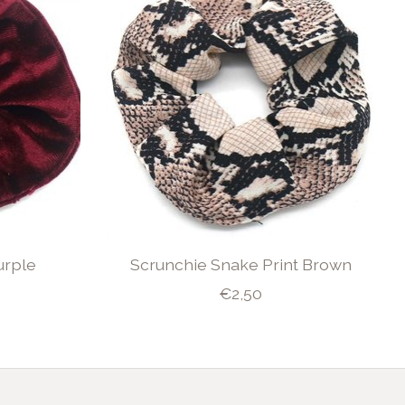
urple
Scrunchie Snake Print Brown
€2,50