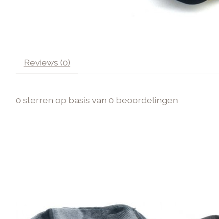
Reviews (0)
0
sterren op basis van
0
beoordelingen
Items van productcarrousel