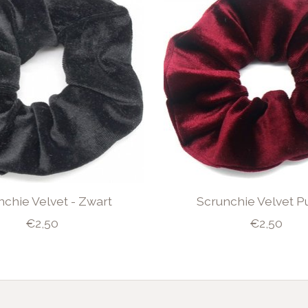
nchie Velvet - Zwart
Scrunchie Velvet P
€2,50
€2,50