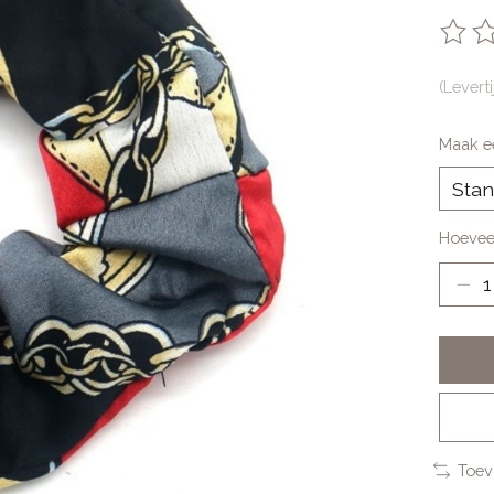
De be
(Levert
Maak e
Hoevee
Toev