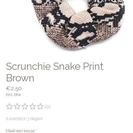
Scrunchie Snake Print
Brown
€2,50
Incl. btw
(0)
De beoordeling van dit product is
0
van de 5
(Levertijd:2-3 dagen)
Maak een keuze:
*