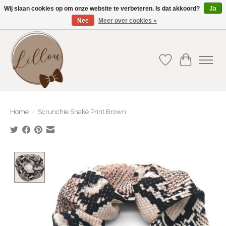
Wij slaan cookies op om onze website te verbeteren. Is dat akkoord?
Ja
Nee
Meer over cookies »
Gratis verzending vanaf €75(BE) en €100(NL)
Verlanglijst
Winkelwa
Home
/
Scrunchie Snake Print Brown
Product image slideshow Items