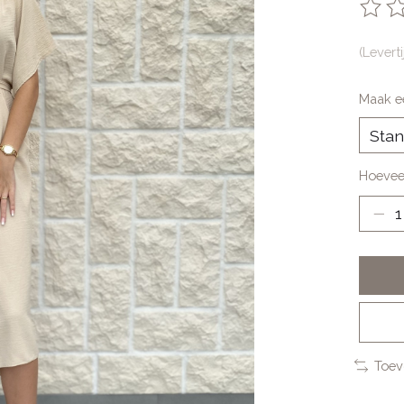
De be
(Levert
Maak e
Hoevee
Toev