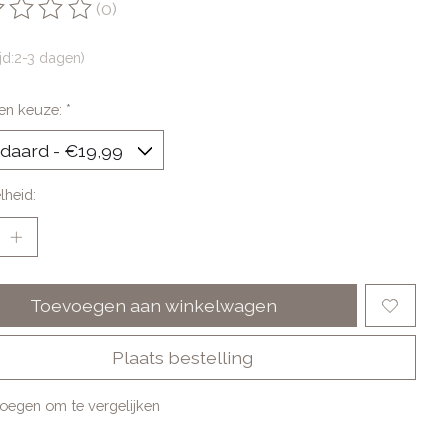
(0)
oordeling van dit product is
0
van de 5
ijd:2-3 dagen)
en keuze:
*
lheid:
Toevoegen aan winkelwagen
Plaats bestelling
oegen om te vergelijken