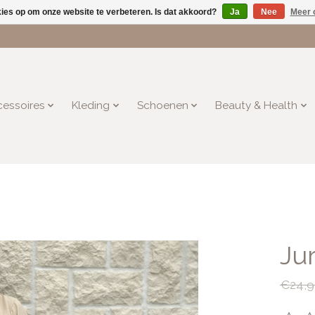
kies op om onze website te verbeteren. Is dat akkoord?
Ja
Nee
Meer 
essoires
Kleding
Schoenen
Beauty & Health
Ju
€24,9