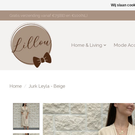
Wij slaan coo
Gratis verzending vanaf €75(BE) en €100(NL)
Home & Living
Mode Acc
Home
/
Jurk Leyla - Beige
Product image slideshow Items