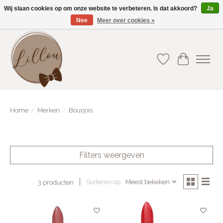
Wij slaan cookies op om onze website te verbeteren. Is dat akkoord?
Ja
Nee
Meer over cookies »
Gratis verzending vanaf €75(BE) en €100(NL)
Verlanglijst
Winkelwa
Home
/
Merken
/
Bourjois
Filters weergeven
Sorteren op
Meest bekeken
3 producten