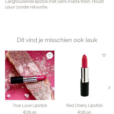
Langhoudende lipstick met semi-matte finish. Houdt
12uur zonder retouche.
Dit vind je misschien ook leuk
Items van productcarrousel
True Love Lipstick
Red Cherry Lipstick
€28,95
€28,95