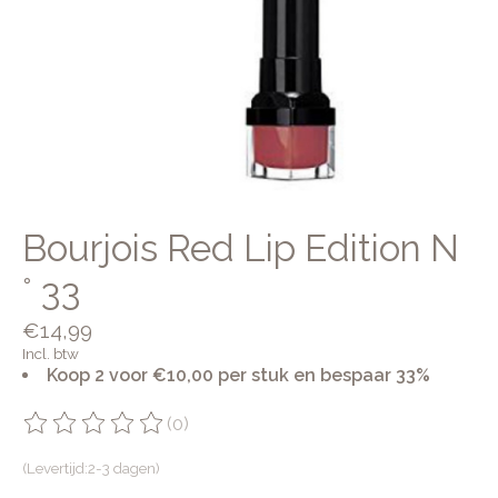
Bourjois Red Lip Edition N
° 33
€14,99
Incl. btw
Koop 2 voor €10,00 per stuk en bespaar 33%
(0)
De beoordeling van dit product is
0
van de 5
(Levertijd:2-3 dagen)