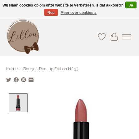
Wij slaan cookies op om onze website te verbeteren. Is dat akkoord?
Ja
Nee
Meer over cookies »
Gratis verzending vanaf €75(BE) en €100(NL)
Verlanglijst
Winkelwa
Home
/
Bourjois Red Lip Edition N ° 33
Product image slideshow Items