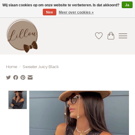
Wij slaan cookies op om onze website te verbeteren. Is dat akkoord?
Ja
Nee
Meer over cookies »
Gratis verzending vanaf €75(BE) en €100(NL)
Verlanglijst
Winkelwa
Home
/
Sweater Juicy Black
Product image slideshow Items