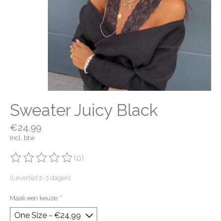
Sweater Juicy Black
€24,99
Incl. btw
(0)
De beoordeling van dit product is
0
van de 5
(Levertijd:2-3 dagen)
Maak een keuze:
*