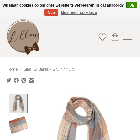
Wij slaan cookies op om onze website te verbeteren. Is dat akkoord?
Ja
Nee
Meer over cookies »
Gratis verzending vanaf €75(BE) en €100(NL)
Verlanglijst
Winkelwa
Home
/
Sjaal Squares - Bruin/Multi
Product image slideshow Items