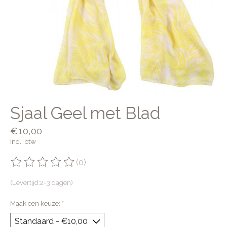
Sjaal Geel met Blad
€10,00
Incl. btw
(0)
De beoordeling van dit product is
0
van de 5
(Levertijd:2-3 dagen)
Maak een keuze:
*