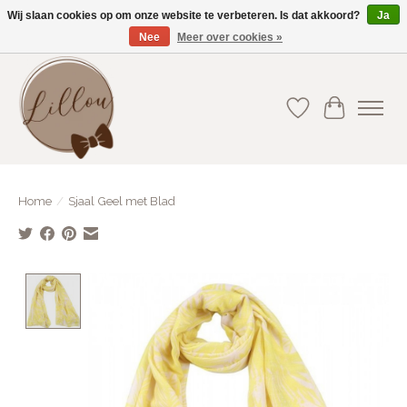
Wij slaan cookies op om onze website te verbeteren. Is dat akkoord?
Ja
Nee
Meer over cookies »
Gratis verzending vanaf €75(BE) en €100(NL)
Verlanglijst
Winkelwa
Home
/
Sjaal Geel met Blad
Product image slideshow Items