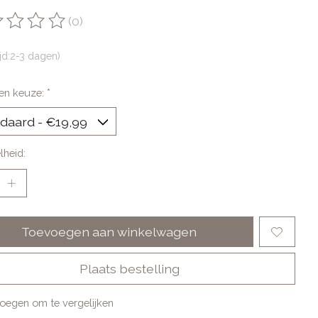
(0)
oordeling van dit product is
0
van de 5
ijd:2-3 dagen)
en keuze:
*
lheid:
Toevoegen aan winkelwagen
Plaats bestelling
oegen om te vergelijken