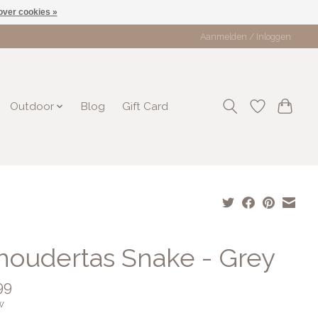
over cookies »
Aanmelden / Inloggen
Outdoor
Blog
Gift Card
houdertas Snake - Grey
99
w