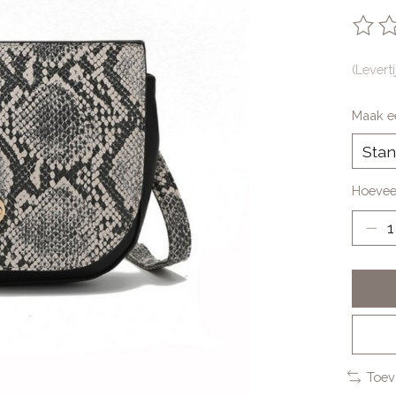
De be
(Levert
Maak e
Hoevee
Toev