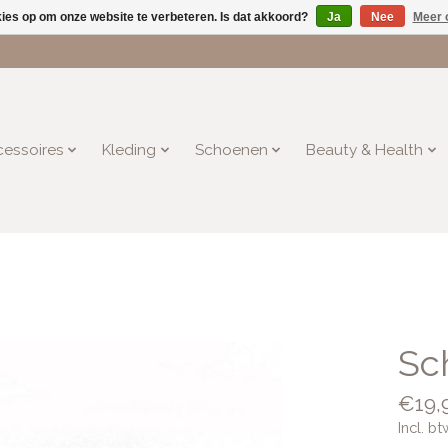
kies op om onze website te verbeteren. Is dat akkoord?
Ja
Nee
Meer 
essoires
Kleding
Schoenen
Beauty & Health
Sc
€19,
Incl. bt