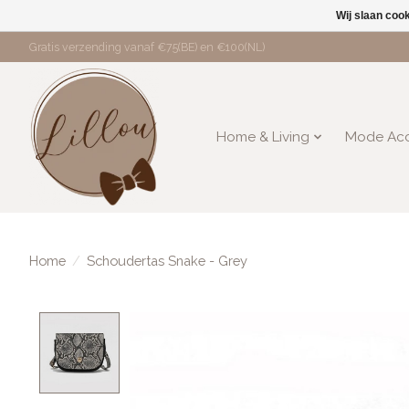
Wij slaan coo
Gratis verzending vanaf €75(BE) en €100(NL)
Home & Living
Mode Acc
Home
/
Schoudertas Snake - Grey
Product image slideshow Items