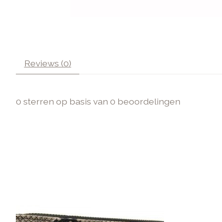
Reviews (0)
0
sterren op basis van
0
beoordelingen
Items van productcarrousel