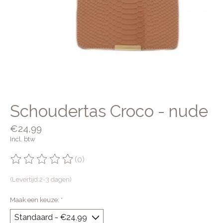
Schoudertas Croco - nude
€24,99
Incl. btw
(0)
De beoordeling van dit product is
0
van de 5
(Levertijd:2-3 dagen)
Maak een keuze:
*