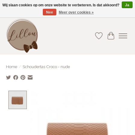
Wij slaan cookies op om onze website te verbeteren. Is dat akkoord?
Ja
Nee
Meer over cookies »
Gratis verzending vanaf €75(BE) en €100(NL)
Verlanglijst
Winkelwa
Home
/
Schoudertas Croco - nude
Product image slideshow Items