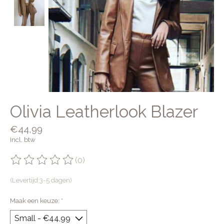
Olivia Leatherlook Blazer
€44,99
Incl. btw
(0)
De beoordeling van dit product is
0
van de 5
(Levertijd:3-5 dagen)
Maak een keuze:
*