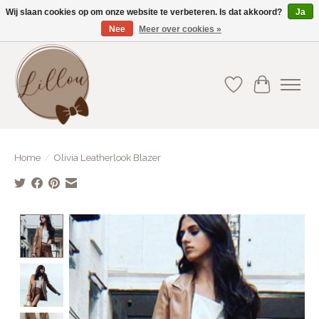
Wij slaan cookies op om onze website te verbeteren. Is dat akkoord?
Ja
Nee
Meer over cookies »
Gratis verzending vanaf €75(BE) en €100(NL)
Verlanglijst
Winkelwa
Home
/
Olivia Leatherlook Blazer
Product image slideshow Items