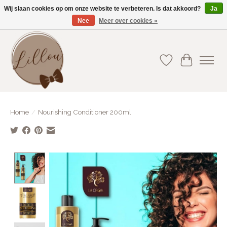
Wij slaan cookies op om onze website te verbeteren. Is dat akkoord?
Ja
Nee
Meer over cookies »
Gratis verzending vanaf €75(BE) en €100(NL)
Verlanglijst
Winkelwa
Home
/
Nourishing Conditioner 200ml
Product image slideshow Items