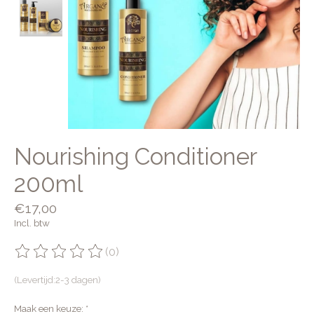
Nourishing Conditioner
200ml
€17,00
Incl. btw
(0)
De beoordeling van dit product is
0
van de 5
(Levertijd:2-3 dagen)
Maak een keuze:
*