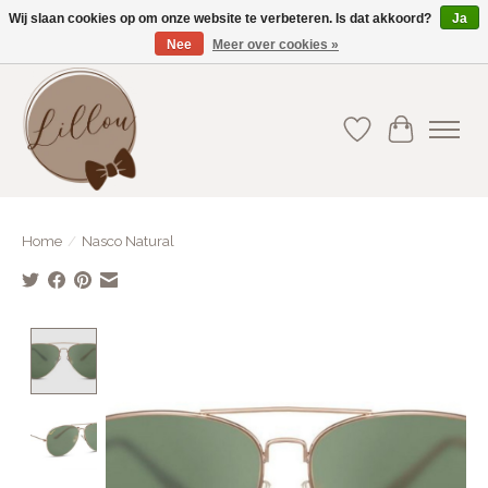
Wij slaan cookies op om onze website te verbeteren. Is dat akkoord?
Ja
Nee
Meer over cookies »
Gratis verzending vanaf €75(BE) en €100(NL)
Verlanglijst
Winkelwa
Home
/
Nasco Natural
Product image slideshow Items