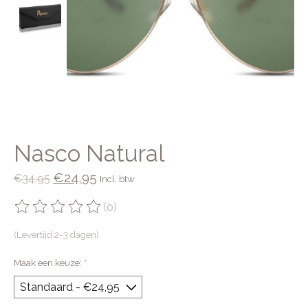
Nasco Natural
€24,95
€34,95
Incl. btw
(0)
De beoordeling van dit product is
0
van de 5
(Levertijd:2-3 dagen)
Maak een keuze:
*