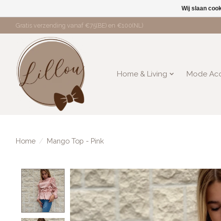
Wij slaan coo
Gratis verzending vanaf €75(BE) en €100(NL)
Home & Living
Mode Acc
Home
/
Mango Top - Pink
Product image slideshow Items