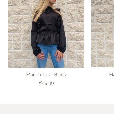
Mango Top - Black
Ma
€29,99