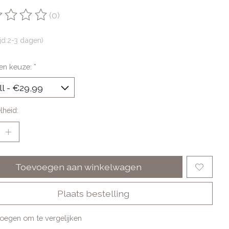
(0)
oordeling van dit product is
0
van de 5
ijd:2-3 dagen)
en keuze:
*
lheid:
Toevoegen aan winkelwagen
Plaats bestelling
oegen om te vergelijken