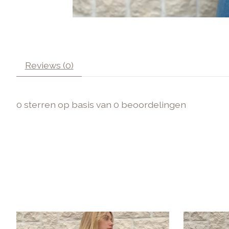
Reviews (0)
0
sterren op basis van
0
beoordelingen
Items van productcarrousel