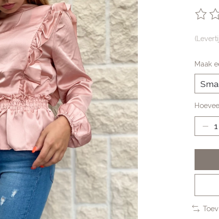
De be
(Levert
Maak e
Hoevee
Toev