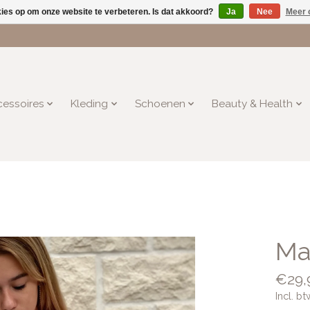
kies op om onze website te verbeteren. Is dat akkoord?
Ja
Nee
Meer 
essoires
Kleding
Schoenen
Beauty & Health
Ma
€29,
Incl. bt