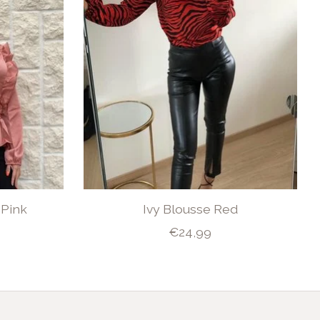
 Pink
Ivy Blousse Red
€24,99