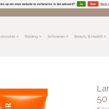
kies op om onze website te verbeteren. Is dat akkoord?
Ja
Nee
Meer 
essoires
Kleding
Schoenen
Beauty & Health
La
50
€24,