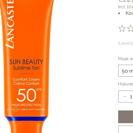
Incl. bt
Ko
De be
(Levert
Maak e
Hoevee