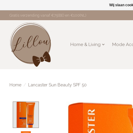
Wij slaan coo
Gratis verzending vanaf €75(BE) en €100(NL)
Home & Living
Mode Acc
Home
/
Lancaster Sun Beauty SPF 50
Product image slideshow Items