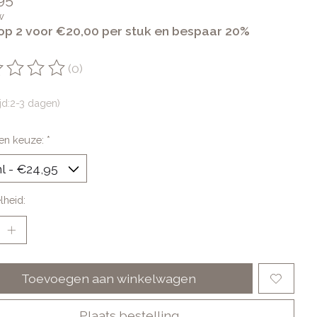
w
op 2 voor €20,00 per stuk en bespaar 20%
(0)
oordeling van dit product is
0
van de 5
ijd:2-3 dagen)
en keuze:
*
lheid:
Toevoegen aan winkelwagen
Plaats bestelling