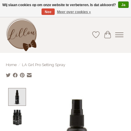
Wij slaan cookies op om onze website te verbeteren. Is dat akkoord?
Ja
Nee
Meer over cookies »
Gratis verzending vanaf €75(BE) en €100(NL)
Verlanglijst
Winkelwa
Home
/
LA Girl Pro Setting Spray
Product image slideshow Items