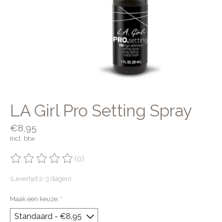
LA Girl Pro Setting Spray
€8,95
Incl. btw
(0)
De beoordeling van dit product is
0
van de 5
(Levertijd:2-3 dagen)
Maak een keuze:
*