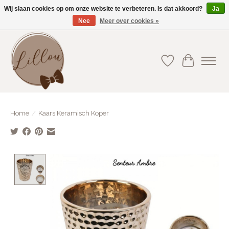
Wij slaan cookies op om onze website te verbeteren. Is dat akkoord?
Ja
Nee
Meer over cookies »
Gratis verzending vanaf €75(BE) en €100(NL)
Verlanglijst
Winkelwa
Home
/
Kaars Keramisch Koper
Product image slideshow Items