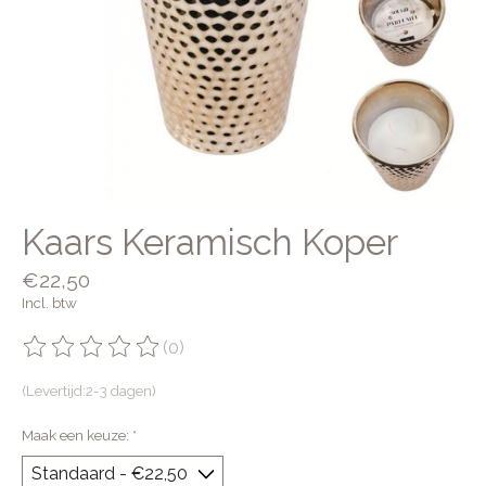
Kaars Keramisch Koper
€22,50
Incl. btw
(0)
De beoordeling van dit product is
0
van de 5
(Levertijd:2-3 dagen)
Maak een keuze:
*