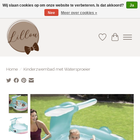
Wij slaan cookies op om onze website te verbeteren. Is dat akkoord?
Ja
Nee
Meer over cookies »
Gratis verzending vanaf €75(BE) en €100(NL)
Verlanglijst
Winkelwa
Home
/
Kinderzwembad met Watersproeier
Product image slideshow Items