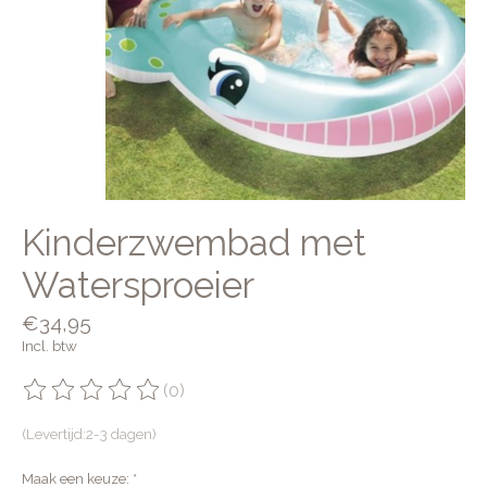
Kinderzwembad met
Watersproeier
€34,95
Incl. btw
(0)
De beoordeling van dit product is
0
van de 5
(Levertijd:2-3 dagen)
Maak een keuze:
*