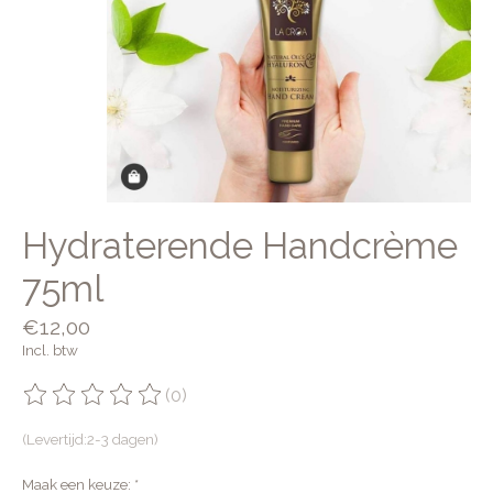
Hydraterende Handcrème
75ml
€12,00
Incl. btw
(0)
De beoordeling van dit product is
0
van de 5
(Levertijd:2-3 dagen)
Maak een keuze:
*