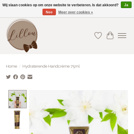
Wij slaan cookies op om onze website te verbeteren. Is dat akkoord?
Ja
Nee
Meer over cookies »
Gratis verzending vanaf €75(BE) en €100(NL)
Verlanglijst
Winkelwa
Home
/
Hydraterende Handcrème 75ml
Product image slideshow Items