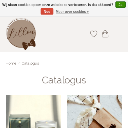
Wij slaan cookies op om onze website te verbeteren. Is dat akkoord?
Ja
Nee
Meer over cookies »
Gratis verzending vanaf €75(BE) en €100(NL)
Verlanglijst
Winkelwa
Home
/
Catalogus
Catalogus