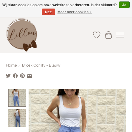
Wij slaan cookies op om onze website te verbeteren. Is dat akkoord?
Ja
Nee
Meer over cookies »
Gratis verzending vanaf €75(BE) en €100(NL)
Verlanglijst
Winkelwa
Home
/
Broek Comfy - Blauw
Product image slideshow Items