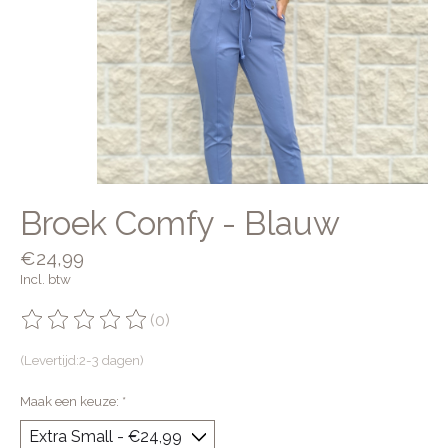
Broek Comfy - Blauw
€24,99
Incl. btw
(0)
De beoordeling van dit product is
0
van de 5
(Levertijd:2-3 dagen)
Maak een keuze:
*