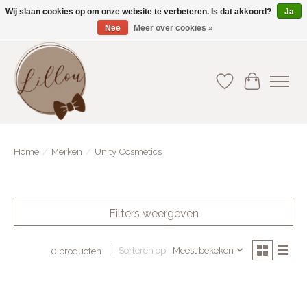
Wij slaan cookies op om onze website te verbeteren. Is dat akkoord?
Ja
Nee
Meer over cookies »
Gratis verzending vanaf €75(BE) en €100(NL)
Verlanglijst
Winkelwa
Home
/
Merken
/
Unity Cosmetics
Filters weergeven
Sorteren op
Meest bekeken
0 producten