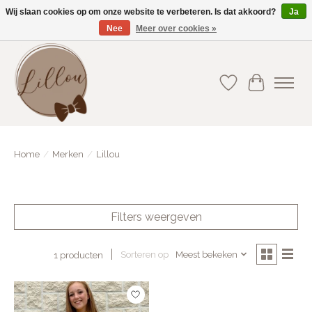
Wij slaan cookies op om onze website te verbeteren. Is dat akkoord?
Ja
Nee
Meer over cookies »
Gratis verzending vanaf €75(BE) en €100(NL)
Verlanglijst
Winkelwa
Home
/
Merken
/
Lillou
Filters weergeven
Sorteren op
Meest bekeken
1 producten