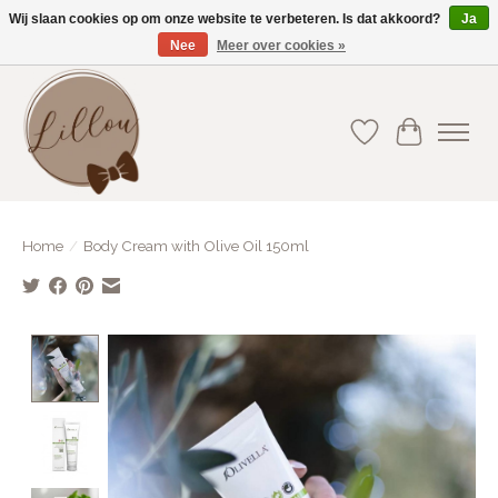
Wij slaan cookies op om onze website te verbeteren. Is dat akkoord?
Ja
Nee
Meer over cookies »
Gratis verzending vanaf €75(BE) en €100(NL)
Verlanglijst
Winkelwa
Home
/
Body Cream with Olive Oil 150ml
Product image slideshow Items