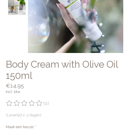
Body Cream with Olive Oil
150ml
€14,95
Incl. btw
(0)
De beoordeling van dit product is
0
van de 5
(Levertijd:2-3 dagen)
Maak een keuze:
*