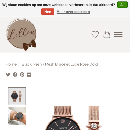
Wij slaan cookies op om onze website te verbeteren. Is dat akkoord?
Ja
Nee
Meer over cookies »
Gratis verzending vanaf €75(BE) en €100(NL)
Verlanglijst
Winkelwa
Home
/
Black Mesh + Mesh Bracelet Luxe Rosé Gold
Product image slideshow Items