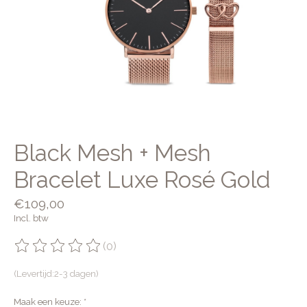
Black Mesh + Mesh
Bracelet Luxe Rosé Gold
€109,00
Incl. btw
(0)
De beoordeling van dit product is
0
van de 5
(Levertijd:2-3 dagen)
Maak een keuze:
*