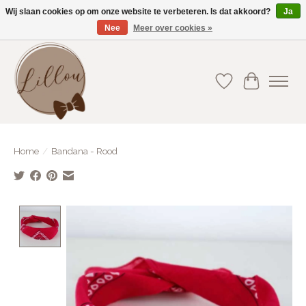
Wij slaan cookies op om onze website te verbeteren. Is dat akkoord?
Ja
Nee
Meer over cookies »
Gratis verzending vanaf €75(BE) en €100(NL)
Verlanglijst
Winkelwa
Home
/
Bandana - Rood
Product image slideshow Items