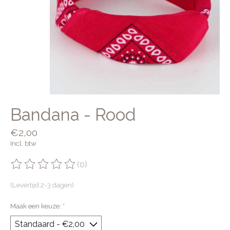
Bandana - Rood
€2,00
Incl. btw
(0)
De beoordeling van dit product is
0
van de 5
(Levertijd:2-3 dagen)
Maak een keuze:
*