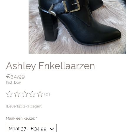
Ashley Enkellaarzen
€34,99
Incl. btw
(0)
De beoordeling van dit product is
0
van de 5
(Levertijd:2-3 dagen)
Maak een keuze:
*