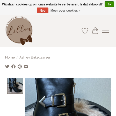
Wij slaan cookies op om onze website te verbeteren. Is dat akkoord?
Ja
Nee
Meer over cookies »
Gratis verzending vanaf €75(BE) en €100(NL)
Verlanglijst
Winkelwa
Home
/
Ashley Enkellaarzen
Product image slideshow Items